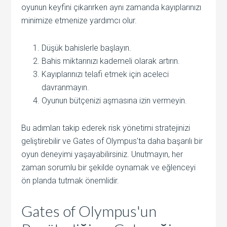
oyunun keyfini çıkarırken aynı zamanda kayıplarınızı
minimize etmenize yardımcı olur.
Düşük bahislerle başlayın.
Bahis miktarınızı kademeli olarak artırın.
Kayıplarınızı telafi etmek için aceleci
davranmayın.
Oyunun bütçenizi aşmasına izin vermeyin.
Bu adımları takip ederek risk yönetimi stratejinizi
geliştirebilir ve Gates of Olympus'ta daha başarılı bir
oyun deneyimi yaşayabilirsiniz. Unutmayın, her
zaman sorumlu bir şekilde oynamak ve eğlenceyi
ön planda tutmak önemlidir.
Gates of Olympus'un