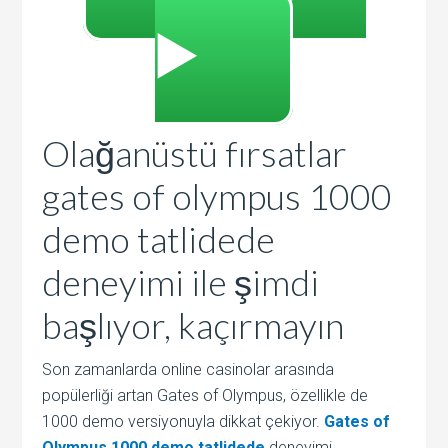
▶️
Olağanüstü fırsatlar
gates of olympus 1000
demo tatlidede
deneyimi ile şimdi
başlıyor, kaçırmayın
Son zamanlarda online casinolar arasında
popülerliği artan Gates of Olympus, özellikle de
1000 demo versiyonuyla dikkat çekiyor.
Gates of
Olympus 1000 demo tatlidede
deneyimi,