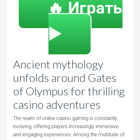
🔥 Играть
▶️
Ancient mythology
unfolds around Gates
of Olympus for thrilling
casino adventures
The realm of online casino gaming is constantly
evolving, offering players increasingly immersive
and engaging experiences. Among the multitude of