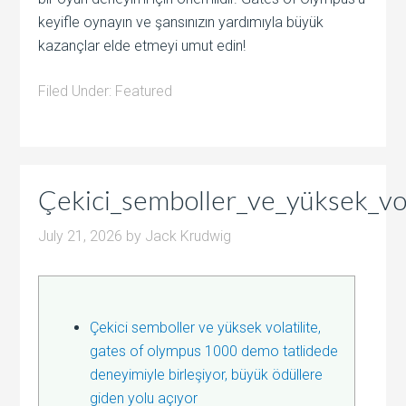
keyifle oynayın ve şansınızın yardımıyla büyük
kazançlar elde etmeyi umut edin!
Filed Under:
Featured
Çekici_semboller_ve_yüksek_vo
July 21, 2026
by
Jack Krudwig
Çekici semboller ve yüksek volatilite,
gates of olympus 1000 demo tatlidede
deneyimiyle birleşiyor, büyük ödüllere
giden yolu açıyor