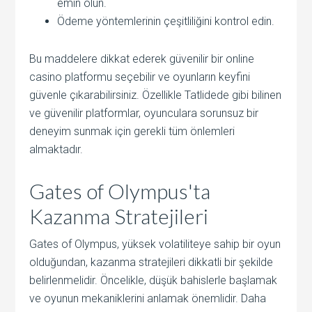
emin olun.
Ödeme yöntemlerinin çeşitliliğini kontrol edin.
Bu maddelere dikkat ederek güvenilir bir online
casino platformu seçebilir ve oyunların keyfini
güvenle çıkarabilirsiniz. Özellikle Tatlidede gibi bilinen
ve güvenilir platformlar, oyunculara sorunsuz bir
deneyim sunmak için gerekli tüm önlemleri
almaktadır.
Gates of Olympus'ta
Kazanma Stratejileri
Gates of Olympus, yüksek volatiliteye sahip bir oyun
olduğundan, kazanma stratejileri dikkatli bir şekilde
belirlenmelidir. Öncelikle, düşük bahislerle başlamak
ve oyunun mekaniklerini anlamak önemlidir. Daha