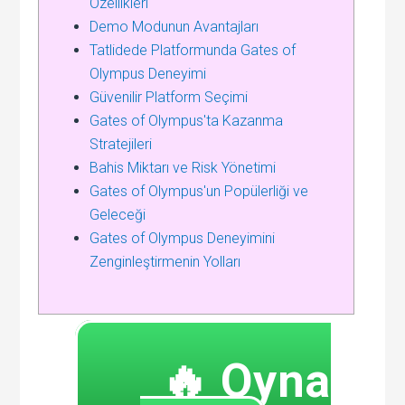
Özellikleri
Demo Modunun Avantajları
Tatlidede Platformunda Gates of
Olympus Deneyimi
Güvenilir Platform Seçimi
Gates of Olympus'ta Kazanma
Stratejileri
Bahis Miktarı ve Risk Yönetimi
Gates of Olympus'un Popülerliği ve
Geleceği
Gates of Olympus Deneyimini
Zenginleştirmenin Yolları
🔥 Oyna