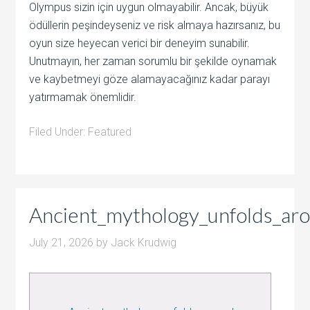
Olympus sizin için uygun olmayabilir. Ancak, büyük
ödüllerin peşindeyseniz ve risk almaya hazırsanız, bu
oyun size heyecan verici bir deneyim sunabilir.
Unutmayın, her zaman sorumlu bir şekilde oynamak
ve kaybetmeyi göze alamayacağınız kadar parayı
yatırmamak önemlidir.
Filed Under:
Featured
Ancient_mythology_unfolds_aro
July 21, 2026
by
Jack Krudwig