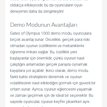
oldukça etkileyicidir, bu da oyuncuların oyun
deneyimini daha da zenginleştirir.
Demo Modunun Avantajları
Gates of Olympus 1000 demo modu, oyunculara
birçok avantaj sunar. Öncelikle, gerçek para riski
olmadan oyunun özelliklerini ve mekaniklerini
öğrenme imkanı sağlar. Bu, özellikle yeni
başlayanlar için önemlidir, çünkü oyunun nasıl
çalıştığını anlamadan gerçek parayla oynamak
kayıplara yol açabilir. İkinci olarak, demo modu,
farklı bahis stratejilerini denemek ve oyunun
volatilitesinin nasıl etkilediğini görmek için güvenli bir
ortam sunar. Ayrıca, oyunun eğlencesini yaşamak
ve zaman geçirmek için de ideal bir seçenektir. Bu
sayede oyuncular, oyunun keyfini çıkarırken aynı