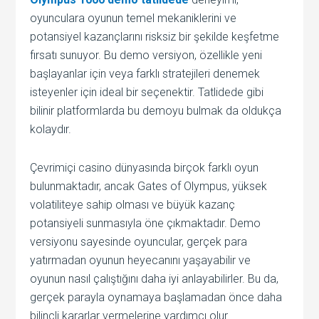
oyunculara oyunun temel mekaniklerini ve
potansiyel kazançlarını risksiz bir şekilde keşfetme
fırsatı sunuyor. Bu demo versiyon, özellikle yeni
başlayanlar için veya farklı stratejileri denemek
isteyenler için ideal bir seçenektir. Tatlidede gibi
bilinir platformlarda bu demoyu bulmak da oldukça
kolaydır.
Çevrimiçi casino dünyasında birçok farklı oyun
bulunmaktadır, ancak Gates of Olympus, yüksek
volatiliteye sahip olması ve büyük kazanç
potansiyeli sunmasıyla öne çıkmaktadır. Demo
versiyonu sayesinde oyuncular, gerçek para
yatırmadan oyunun heyecanını yaşayabilir ve
oyunun nasıl çalıştığını daha iyi anlayabilirler. Bu da,
gerçek parayla oynamaya başlamadan önce daha
bilinçli kararlar vermelerine yardımcı olur.