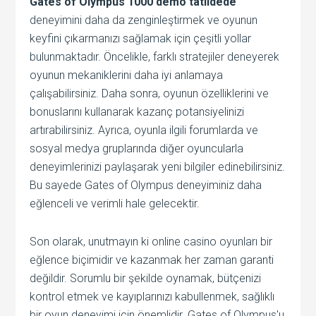
Gates of Olympus 1000 demo tatlidede
deneyimini daha da zenginleştirmek ve oyunun
keyfini çıkarmanızı sağlamak için çeşitli yollar
bulunmaktadır. Öncelikle, farklı stratejiler deneyerek
oyunun mekaniklerini daha iyi anlamaya
çalışabilirsiniz. Daha sonra, oyunun özelliklerini ve
bonuslarını kullanarak kazanç potansiyelinizi
artırabilirsiniz. Ayrıca, oyunla ilgili forumlarda ve
sosyal medya gruplarında diğer oyuncularla
deneyimlerinizi paylaşarak yeni bilgiler edinebilirsiniz.
Bu sayede Gates of Olympus deneyiminiz daha
eğlenceli ve verimli hale gelecektir.
Son olarak, unutmayın ki online casino oyunları bir
eğlence biçimidir ve kazanmak her zaman garanti
değildir. Sorumlu bir şekilde oynamak, bütçenizi
kontrol etmek ve kayıplarınızı kabullenmek, sağlıklı
bir oyun deneyimi için önemlidir. Gates of Olympus'u