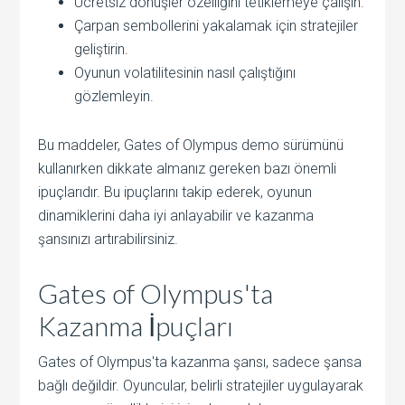
Ücretsiz dönüşler özelliğini tetiklemeye çalışın.
Çarpan sembollerini yakalamak için stratejiler
geliştirin.
Oyunun volatilitesinin nasıl çalıştığını
gözlemleyin.
Bu maddeler, Gates of Olympus demo sürümünü
kullanırken dikkate almanız gereken bazı önemli
ipuçlarıdır. Bu ipuçlarını takip ederek, oyunun
dinamiklerini daha iyi anlayabilir ve kazanma
şansınızı artırabilirsiniz.
Gates of Olympus'ta
Kazanma İpuçları
Gates of Olympus'ta kazanma şansı, sadece şansa
bağlı değildir. Oyuncular, belirli stratejiler uygulayarak