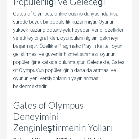
Popülerliği ve Geleceği
Gates of Olympus, online casino dünyasında kısa
sürede büyük bir popülerlik kazanmıştır. Oyunun
yüksek kazanç potansiyeli, heyecan verici özellikleri
ve etkileyici grafikleri, oyuncuların ilgisini çekmeyi
başarmıştır. Özellikle Pragmatic Play'in kaliteli oyun
geliştirmesi ve güvenilir hizmet sunması, oyunun
popülerliğine katkıda bulunmuştur. Gelecekte, Gates
of Olympus'un popülerliğinin daha da artması ve
oyunun yeni versiyonlarının yayınlanması
beklenmektedir.
Gates of Olympus
Deneyimini
Zenginleştirmenin Yolları