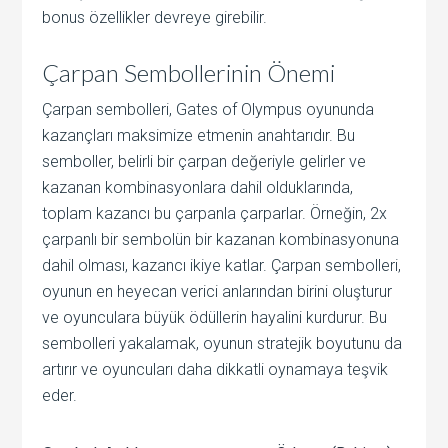
bonus özellikler devreye girebilir.
Çarpan Sembollerinin Önemi
Çarpan sembolleri, Gates of Olympus oyununda
kazançları maksimize etmenin anahtarıdır. Bu
semboller, belirli bir çarpan değeriyle gelirler ve
kazanan kombinasyonlara dahil olduklarında,
toplam kazancı bu çarpanla çarparlar. Örneğin, 2x
çarpanlı bir sembolün bir kazanan kombinasyonuna
dahil olması, kazancı ikiye katlar. Çarpan sembolleri,
oyunun en heyecan verici anlarından birini oluşturur
ve oyunculara büyük ödüllerin hayalini kurdurur. Bu
sembolleri yakalamak, oyunun stratejik boyutunu da
artırır ve oyuncuları daha dikkatli oynamaya teşvik
eder.