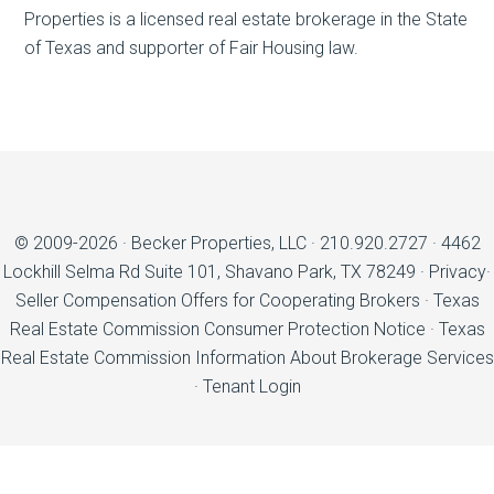
Properties is a licensed real estate brokerage in the State
of Texas and supporter of Fair Housing law.
© 2009-2026 ·
Becker Properties, LLC
·
210.920.2727
·
4462
Lockhill Selma Rd Suite 101, Shavano Park, TX 78249
·
Privacy
·
Seller Compensation Offers for Cooperating Brokers
·
Texas
Real Estate Commission Consumer Protection Notice
·
Texas
Real Estate Commission Information About Brokerage Services
·
Tenant Login