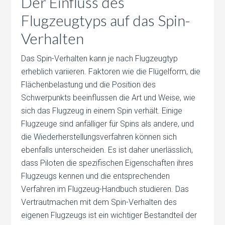
Der Einfluss des
Flugzeugtyps auf das Spin-
Verhalten
Das Spin-Verhalten kann je nach Flugzeugtyp
erheblich variieren. Faktoren wie die Flügelform, die
Flächenbelastung und die Position des
Schwerpunkts beeinflussen die Art und Weise, wie
sich das Flugzeug in einem Spin verhält. Einige
Flugzeuge sind anfälliger für Spins als andere, und
die Wiederherstellungsverfahren können sich
ebenfalls unterscheiden. Es ist daher unerlässlich,
dass Piloten die spezifischen Eigenschaften ihres
Flugzeugs kennen und die entsprechenden
Verfahren im Flugzeug-Handbuch studieren. Das
Vertrautmachen mit dem Spin-Verhalten des
eigenen Flugzeugs ist ein wichtiger Bestandteil der