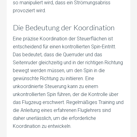
so manipuliert wird, dass ein Strömungsabriss
provoziert wird.
Die Bedeutung der Koordination
Eine präzise Koordination der Steuerflächen ist
entscheidend für einen kontrollierten Spin-Eintritt.
Das bedeutet, dass die Querruder und das
Seitenruder gleichzeitig und in der richtigen Richtung
bewegt werden müssen, um den Spin in die
gewünschte Richtung zu initiieren. Eine
unkoordinierte Steuerung kann zu einem
unkontrollierten Spin führen, der die Kontrolle über
das Flugzeug erschwert. Regelmäßiges Training und
die Anleitung eines erfahrenen Fluglehrers sind
daher unerlässlich, um die erforderliche
Koordination zu entwickeln.