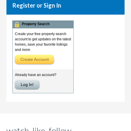
Register or Sign In
watch, like, follow.