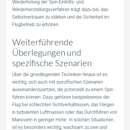
Wiederholung der Spin-Eintritts- und
Wiederherstellungsverfahren trägt dazu bei, das
Selbstvertrauen zu stärken und die Sicherheit im
Flugbetrieb zu erhöhen.
Weiterführende
Überlegungen und
spezifische Szenarien
Über die grundlegenden Techniken hinaus ist es
wichtig, sich auch mit spezifischen Szenarien
auseinanderzusetzen, die potenziell zu einem Spin
führen können. Dazu gehören beispielsweise der
Flug bei schlechten Sichtverhältnissen, das Fliegen
in turbulenten Luftmassen oder das Durchführen von
Manövern in geringer Höhe. In solchen Situationen
ist es besonders wichtig, wachsam zu sein und