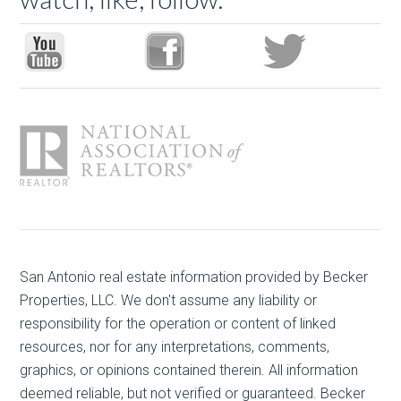
San Antonio real estate
information provided by Becker
Properties, LLC. We don't assume any liability or
responsibility for the operation or content of linked
resources, nor for any interpretations, comments,
graphics, or opinions contained therein. All information
deemed reliable, but not verified or guaranteed. Becker