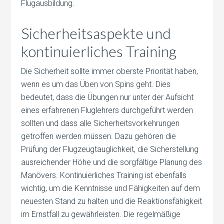
Flugausbildung.
Sicherheitsaspekte und
kontinuierliches Training
Die Sicherheit sollte immer oberste Priorität haben,
wenn es um das Üben von Spins geht. Dies
bedeutet, dass die Übungen nur unter der Aufsicht
eines erfahrenen Fluglehrers durchgeführt werden
sollten und dass alle Sicherheitsvorkehrungen
getroffen werden müssen. Dazu gehören die
Prüfung der Flugzeugtauglichkeit, die Sicherstellung
ausreichender Höhe und die sorgfältige Planung des
Manövers. Kontinuierliches Training ist ebenfalls
wichtig, um die Kenntnisse und Fähigkeiten auf dem
neuesten Stand zu halten und die Reaktionsfähigkeit
im Ernstfall zu gewährleisten. Die regelmäßige