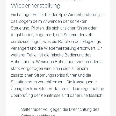
Wiederherstellung
Ein häufiger Fehler bei der Spin-Wiederherstellung ist
das Zögern beim Anwenden der korrekten
Steuerung. Piloten, die sich unsicher fühlen oder
Angst haben, zögern oft, das Seitenruder voll
durchzuschlagen, was die Rotation des Flugzeugs
verlängert und die Wiederherstellung erschwert. Ein
weiterer Fehler ist die falsche Bedienung des
Höhenruders. Wenn das Höhenruder zu früh oder zu
stark vorgezogen wird, kann dies zu einem
zusätzlichen Strömungsabriss führen und die
Situation noch verschlimmern. Die konsequente
Übung der korrekten Verfahren und die regelmäßige
Überprüfung der Kenntnisse sind daher unerlässlich.
Seitenruder voll gegen die Drehrichtung des