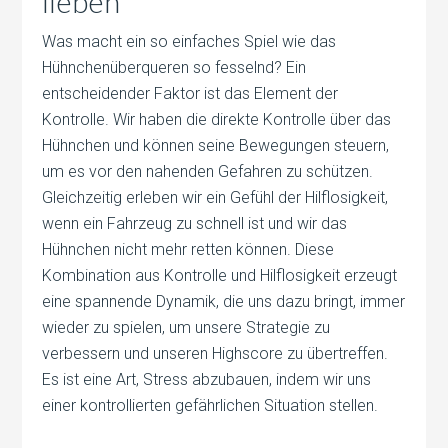
lieben
Was macht ein so einfaches Spiel wie das
Hühnchenüberqueren so fesselnd? Ein
entscheidender Faktor ist das Element der
Kontrolle. Wir haben die direkte Kontrolle über das
Hühnchen und können seine Bewegungen steuern,
um es vor den nahenden Gefahren zu schützen.
Gleichzeitig erleben wir ein Gefühl der Hilflosigkeit,
wenn ein Fahrzeug zu schnell ist und wir das
Hühnchen nicht mehr retten können. Diese
Kombination aus Kontrolle und Hilflosigkeit erzeugt
eine spannende Dynamik, die uns dazu bringt, immer
wieder zu spielen, um unsere Strategie zu
verbessern und unseren Highscore zu übertreffen.
Es ist eine Art, Stress abzubauen, indem wir uns
einer kontrollierten gefährlichen Situation stellen.