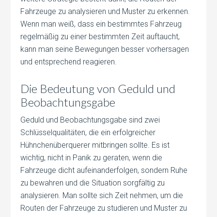
Fahrzeuge zu analysieren und Muster zu erkennen.
Wenn man weiß, dass ein bestimmtes Fahrzeug
regelmäßig zu einer bestimmten Zeit auftaucht,
kann man seine Bewegungen besser vorhersagen
und entsprechend reagieren.
Die Bedeutung von Geduld und
Beobachtungsgabe
Geduld und Beobachtungsgabe sind zwei
Schlüsselqualitäten, die ein erfolgreicher
Hühnchenüberquerer mitbringen sollte. Es ist
wichtig, nicht in Panik zu geraten, wenn die
Fahrzeuge dicht aufeinanderfolgen, sondern Ruhe
zu bewahren und die Situation sorgfältig zu
analysieren. Man sollte sich Zeit nehmen, um die
Routen der Fahrzeuge zu studieren und Muster zu