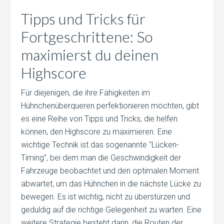
Tipps und Tricks für
Fortgeschrittene: So
maximierst du deinen
Highscore
Für diejenigen, die ihre Fähigkeiten im
Hühnchenüberqueren perfektionieren möchten, gibt
es eine Reihe von Tipps und Tricks, die helfen
können, den Highscore zu maximieren. Eine
wichtige Technik ist das sogenannte "Lücken-
Timing", bei dem man die Geschwindigkeit der
Fahrzeuge beobachtet und den optimalen Moment
abwartet, um das Hühnchen in die nächste Lücke zu
bewegen. Es ist wichtig, nicht zu überstürzen und
geduldig auf die richtige Gelegenheit zu warten. Eine
weitere Strategie besteht darin, die Routen der