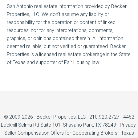
San Antonio real estate
information provided by Becker
Properties, LLC. We don't assume any liability or
responsibility for the operation or content of linked
resources, nor for any interpretations, comments,
graphics, or opinions contained therein. All information
deemed reliable, but not verified or guaranteed. Becker
Properties is a licensed real estate brokerage in the State
of Texas and supporter of Fair Housing law.
© 2009-2026 ·
Becker Properties, LLC
·
210.920.2727
·
4462
Lockhill Selma Rd Suite 101, Shavano Park, TX 78249
·
Privacy
·
Seller Compensation Offers for Cooperating Brokers
·
Texas