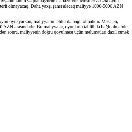
yyənin təhlili və planlaşdırılması lazımdır. Mostbet AZ-da oyun
 yeterli olmayacaq. Daha yaxşı şansı alacaq maliyyə 1000-5000 AZN
yun oynayarkən, maliyyənin təhlili ilə bağlı olmalıdır. Məsələn,
ZN arasındadır. Bu maliyyələr, oyunların təhlili ilə bağlı olmalıdır
ikdən sonra, maliyyənin doğru qoyulması üçün məlumatları daxil etmək