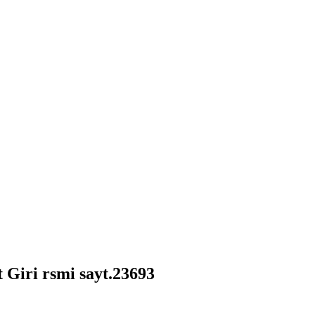
Giri rsmi sayt.23693