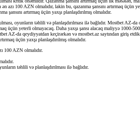
ası kritik önəmlidir. Qazanma şansını artırmaq üçün ilk məsələn, mali
nin ən azı 100 AZN olmalıdır, lakin bu, qazanma şansını artırmaq üçün
anma şansını artırmaq üçün yaxşı planlaşdırılmış olmalıdır.
ı, oyunların təhlili və planlaşdırılması ilə bağlıdır. Mostbet AZ-da o
maq üçün yeterli olmayacaq. Daha yaxşı şansı alacaq maliyyə 1000-5000 A
stbet AZ-da qeydiyyatdan keçirərkən və mostbet.az saytından giriş etd
artırmaq üçün yaxşı planlaşdırılmış olmalıdır.
zı 100 AZN olmalıdır.
alıdır.
arın təhlili və planlaşdırılması ilə bağlıdır.