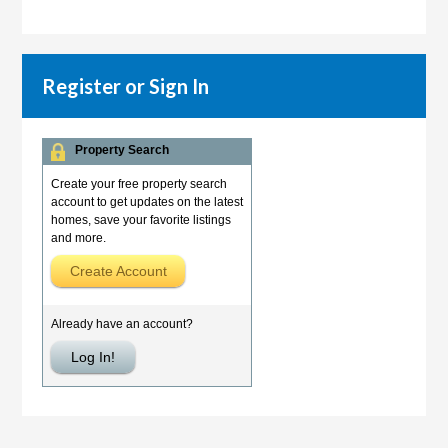
Register or Sign In