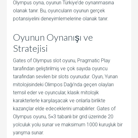
Olympus oyna, oyunun Türkiye’de oynanmasına
olanak tanır. Bu, oyuncuların oyunun gerçek
potansiyelini deneyimlemelerine olanak tanır.
Oyunun Oynanışı ve
Stratejisi
Gates of Olympus slot oyunu, Pragmatic Play
tarafından geliştirilmiş ve çok sayıda oyuncu
tarafından sevilen bir slots oyunudur. Oyun, Yunan
mitolojisindeki Olimpos Dağı’nda geçen olayları
temsil eder ve oyuncular, klasik mitolojik
karakterlerle karşılaşacak ve onlarla birlikte
kazançlar elde edeceklerini umabilirler. Gates of
Olympus oyunu, 5×3 tabanlı bir grid üzerinde 20
yolculuk yolu sunar ve maksimum 1000 kuruşluk bir
yarışma sunar.