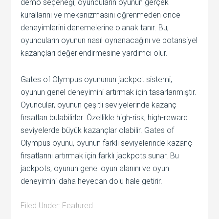
demo seçeneği, oyuncuların oyunun gerçek
kurallarını ve mekanizmasını öğrenmeden önce
deneyimlerini denemelerine olanak tanır. Bu,
oyuncuların oyunun nasıl oynanacağını ve potansiyel
kazançları değerlendirmesine yardımcı olur.
Gates of Olympus oyununun jackpot sistemi,
oyunun genel deneyimini artırmak için tasarlanmıştır.
Oyuncular, oyunun çeşitli seviyelerinde kazanç
fırsatları bulabilirler. Özellikle high-risk, high-reward
seviyelerde büyük kazançlar olabilir. Gates of
Olympus oyunu, oyunun farklı seviyelerinde kazanç
fırsatlarını artırmak için farklı jackpots sunar. Bu
jackpots, oyunun genel oyun alanını ve oyun
deneyimini daha heyecan dolu hale getirir.
Filed Under:
Featured